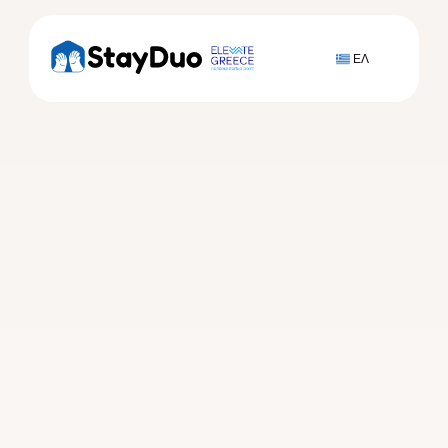
ΕΛ
Επικοινωνία
Επικοινώνησε με το 
StayDuo 
Έχεις απορίες, χρειάζεσαι υποστήριξη ή 
σκέφτεσαι να συνεργαστούμε; 
Είτε είσαι μελλοντικός συγκάτοικος είτε 
πιθανός συνεργάτης που ασχολείσαι με τα 
social media και σ᾽ ενδιαφέρει το StayDuo, 